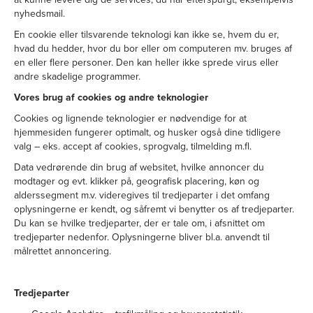
nyhedsmail.
En cookie eller tilsvarende teknologi kan ikke se, hvem du er,
hvad du hedder, hvor du bor eller om computeren mv. bruges af
en eller flere personer. Den kan heller ikke sprede virus eller
andre skadelige programmer.
Vores brug af cookies og andre teknologier
Cookies og lignende teknologier er nødvendige for at
hjemmesiden fungerer optimalt, og husker også dine tidligere
valg – eks. accept af cookies, sprogvalg, tilmelding m.fl.
Data vedrørende din brug af websitet, hvilke annoncer du
modtager og evt. klikker på, geografisk placering, køn og
alderssegment m.v. videregives til tredjeparter i det omfang
oplysningerne er kendt, og såfremt vi benytter os af tredjeparter.
Du kan se hvilke tredjeparter, der er tale om, i afsnittet om
tredjeparter nedenfor. Oplysningerne bliver bl.a. anvendt til
målrettet annoncering.
Tredjeparter