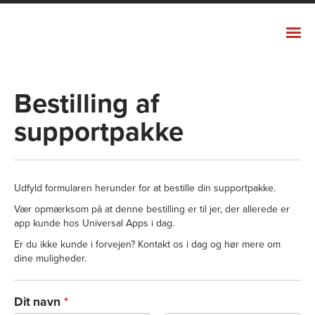
Universal Apps
LØSNINGER
Bestilling af
RESULTATER
supportpakke
SUPPORTPAKKER
UNIVERSAL APPS
Udfyld formularen herunder for at bestille din supportpakke.
Vær opmærksom på at denne bestilling er til jer, der allerede er
app kunde hos Universal Apps i dag.
Er du ikke kunde i forvejen? Kontakt os i dag og hør mere om
dine muligheder.
Dit navn
*