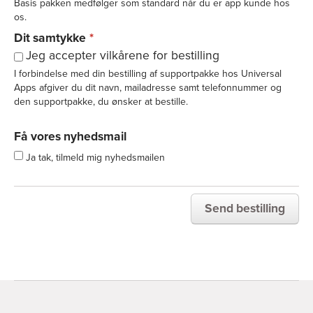
Basis pakken medfølger som standard når du er app kunde hos
os.
Dit samtykke
*
Jeg accepter vilkårene for bestilling
I forbindelse med din bestilling af supportpakke hos Universal
Apps afgiver du dit navn, mailadresse samt telefonnummer og
den supportpakke, du ønsker at bestille.
Informationerne bruger vi til at oprette din bestilling i systemet, og
Få vores nyhedsmail
disse videregives ikke til tredjeparter. Vi henviser i øvrigt til
gældende vilkår for bestilling af supportpakker, som er vedhæftet
Ja tak, tilmeld mig nyhedsmailen
din ordrebekræftelse.