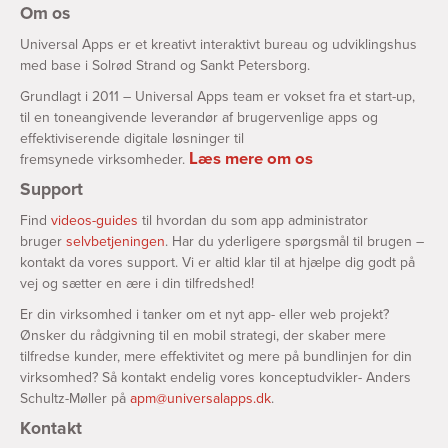
Om os
Universal Apps er et kreativt interaktivt bureau og udviklingshus
med base i Solrød Strand og Sankt Petersborg.
Grundlagt i 2011 – Universal Apps team er vokset fra et start-up,
til en toneangivende leverandør af brugervenlige apps og
effektiviserende digitale løsninger til
Læs mere om os
fremsynede virksomheder.
Support
Find
videos-guides
til hvordan du som app administrator
bruger
selvbetjeningen
. Har du yderligere spørgsmål til brugen –
kontakt da vores support. Vi er altid klar til at hjælpe dig godt på
vej og sætter en ære i din tilfredshed!
Er din virksomhed i tanker om et nyt app- eller web projekt?
Ønsker du rådgivning til en mobil strategi, der skaber mere
tilfredse kunder, mere effektivitet og mere på bundlinjen for din
virksomhed? Så kontakt endelig vores konceptudvikler- Anders
Schultz-Møller på
apm@universalapps.dk
.
Kontakt