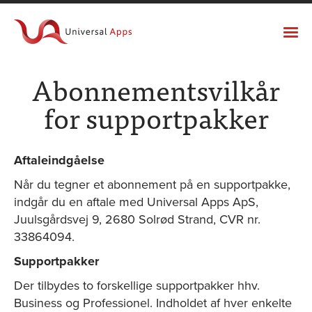
Universal Apps
LØSNINGER
Abonnementsvilkår
RESULTATER
for supportpakker
SUPPORTPAKKER
UNIVERSAL APPS
Aftaleindgåelse
Når du tegner et abonnement på en supportpakke,
indgår du en aftale med Universal Apps ApS,
Juulsgårdsvej 9, 2680 Solrød Strand, CVR nr.
33864094.
Supportpakker
Der tilbydes to forskellige supportpakker hhv.
Business og Professionel. Indholdet af hver enkelte